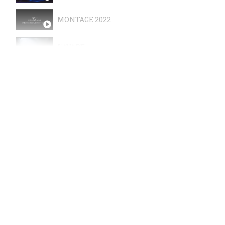
MONTAGE 2022
L'AVARE
LE RÊVE DE LOPAKHINE
QUE FAIRE ? ( LE RETOUR )
HOW DEEP IS YOUR USAGE DE L’ART ?
LA GELÉE D’ARBRE
KAISER VON ATLANTIS
LE JEU DE L’ AMOUR ET DU HASARD